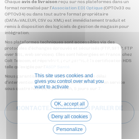
Chaque
avis de livraison
reçu sur nos plateformes dans un
format normalisé par l’
Association EDI Optique
(OPTOv33 ou
OPTOv34) ou dans tout autre format propriétaire
(DATA=VALEUR, CSV ou XML) est immédiatement traduit et
remis à disposition des logiciels de gestion de magasin pour
intégration.
Nos plateformes techniques sont accessibles via des
protocoles d’échanges éprouvés et sécurisés (FTP, SFTP, FTP
over SSL, web services). Elles sont hébergées en France, chez
Colt Telecom, et répondent, pour partie, à la certification HDS
telle qu’exigée par l’
ASIP Santé
.
This site uses cookies and
Nous garantissons sur nos plateformes, un délai
gives you control over what you
d’intervention assorti d’une garantie de remise en service
want to activate
sous quatre heures, de 9h à 18h, 5 jours sur 7.
OK, accept all
CONTACTEZ-NOUS POUR PARLER DE
VOTRE PROJET
Deny all cookies
Personalize