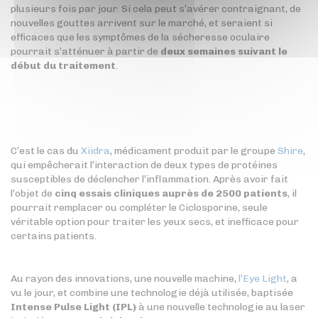
plusieurs fois par jour. Si cela peut s’avérer contraignant, de
nouvelles gouttes arrivent sur le marché, et seraient si
efficaces que les symptômes de la sécheresse oculaire
pourrait s’atténuer à partir de
deux semaines suivant le
début du traitement
.
C’est le cas du
Xiidra
, médicament produit par le groupe
Shire
,
qui empêcherait l’interaction de deux types de protéines
susceptibles de déclencher l’inflammation. Après avoir fait
l’objet de
cinq essais cliniques auprès de 2500 patients
, il
pourrait remplacer ou compléter le Ciclosporine, seule
véritable option pour traiter les yeux secs, et inefficace pour
certains patients.
Au rayon des innovations, une nouvelle machine,
l’Eye Light
, a
vu le jour, et combine une technologie déjà utilisée, baptisée
Intense Pulse Light (IPL)
à une nouvelle technologie au laser