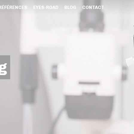
RÉFÉRENCES
EYES-ROAD
BLOG
CONTACT
g