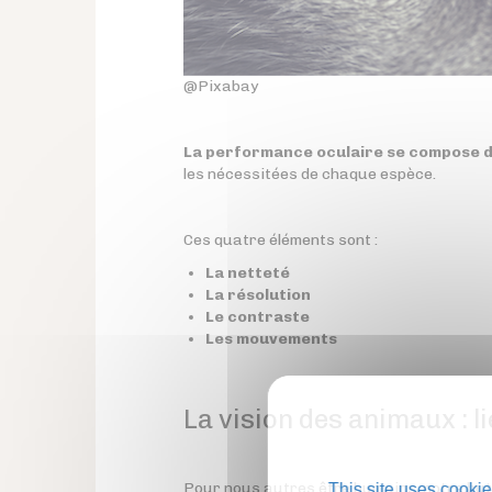
@Pixabay
La performance oculaire se compose 
les nécessitées de chaque espèce.
Ces quatre éléments sont :
La netteté
La résolution
Le contraste
Les mouvements
La vision des animaux : 
Pour nous autres être humains, notre but p
This site uses cookie