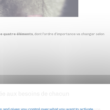
de quatre éléments
, dont l’ordre d’importance va changer selon
liée aux besoins de chacun
remier est de voir le mieux possible. On estime que l’on a une
s and gives you control over what you want to activate