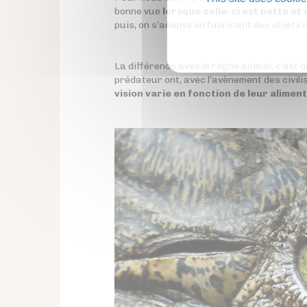
bonne vue
lorsque celle-ci est nette et
puis, on s’adapte en fabricant des objets 
La différence avec le règne animal, c’est 
prédateur ont, avec l’avènement des civilis
vision varie en fonction de leur aliment