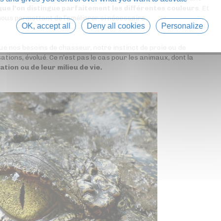
 que l’on distingue parfaitement les différentes couleurs
. Et
nous permettant de l’améliorer si nécessaire.
OK, accept all
Deny all cookies
Personalize
que nos besoins de chasseur, notre instinct de proie ou de
ations, évolué. Ce n’est pas le cas pour les animaux, dont la
ation ou de leur milieu de vie.