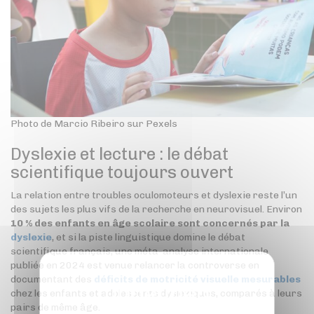
Photo de Marcio Ribeiro sur Pexels
Dyslexie et lecture : le débat
scientifique toujours ouvert
La relation entre troubles oculomoteurs et dyslexie reste l’un
des sujets les plus vifs de la recherche en neurovisuel. Environ
10 % des enfants en âge scolaire sont concernés par la
dyslexie
, et si la piste linguistique domine le débat
scientifique français, une méta-analyse internationale
publiée en 2024 est venue relancer la controverse en
documentant des
déficits de motricité visuelle mesurables
chez les enfants et adolescents dyslexiques, comparés à leurs
pairs de même âge.