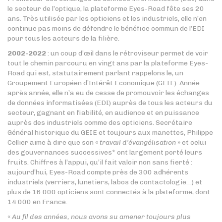
le secteur de l’optique, la plateforme Eyes-Road fête ses 20
ans. Très utilisée par les opticiens et les industriels, elle n’en
continue pas moins de défendre le bénéfice commun de l’EDI
pour tous les acteurs de la filière.
2002-2022
: un coup d’œil dans le rétroviseur permet de voir
tout le chemin parcouru en vingt ans par la plateforme Eyes-
Road qui est, statutairement parlant rappelons le, un
Groupement Européen d’Intérêt Economique (GEIE). Année
après année, elle n’a eu de cesse de promouvoir les échanges
de données informatisées (EDI) auprès de tous les acteurs du
secteur, gagnant en fiabilité, en audience et en puissance
auprès des industriels comme des opticiens. Secrétaire
Général historique du GEIE et toujours aux manettes, Philippe
Cellier aime à dire que son «
travail d’évangélisation
» et celui
des gouvernances successives* ont largement porté leurs
fruits. Chiffres à l’appui, qu’il fait valoir non sans fierté :
aujourd’hui, Eyes-Road compte près de 300 adhérents
industriels (verriers, lunetiers, labos de contactologie…) et
plus de 16 000 opticiens sont connectés à la plateforme, dont
14 000 en France.
«
Au fil des années, nous avons su amener toujours plus