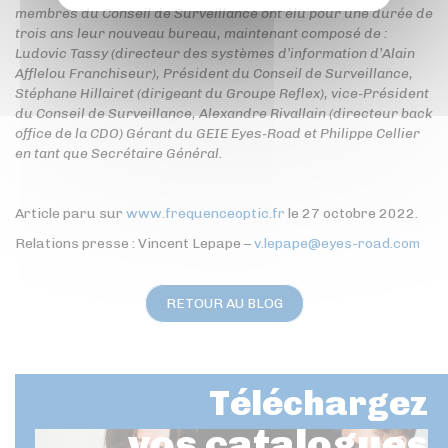
membres du Conseil de Surveillance ont élu pour une durée de
trois ans leur nouveau bureau, maintenant composé de :
Ludovic Tassy (directeur des systèmes d’information d’Alain
Afflelou Franchiseur), Président du Conseil de Surveillance,
Stéphane Hillairet (dirigeant du Groupe Reflex), vice-Président
du Conseil de Surveillance, Alexandre Rivallain (directeur back
office de la CDO) Gérant du GEIE Eyes-Road et Philippe Cellier
en tant que Secrétaire Général.
Article paru sur
www.frequenceoptic.fr
le 27 octobre 2022.
Relations presse : Vincent Lepape –
v.lepape@eyes-road.com
RETOUR AU BLOG
Téléchargez
vos catalogues