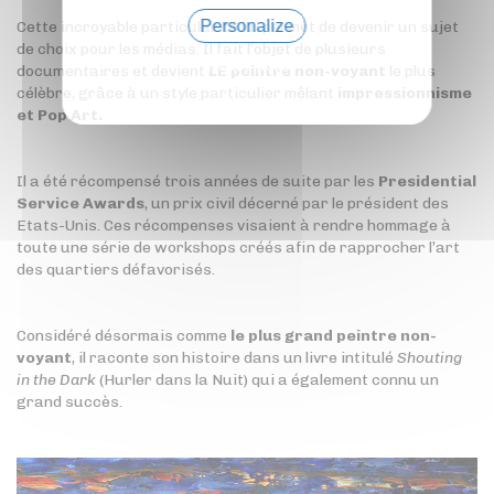
Personalize
Cette incroyable particularité lui permet de devenir un sujet
de choix pour les médias. Il fait l’objet de plusieurs
Privacy policy
documentaires et devient
LE peintre non-voyant
le plus
célèbre, grâce à un style particulier mêlant
impressionnisme
et Pop Art.
Il a été récompensé trois années de suite par les
Presidential
Service Awards
, un prix civil décerné par le président des
Etats-Unis. Ces récompenses visaient à rendre hommage à
toute une série de workshops créés afin de rapprocher l’art
des quartiers défavorisés.
Considéré désormais comme
le plus grand peintre non-
voyant
, il raconte son histoire dans un livre intitulé
Shouting
in the Dark
(Hurler dans la Nuit) qui a également connu un
grand succès.