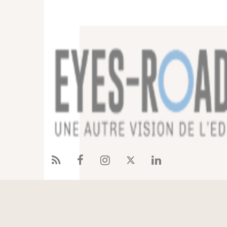
Offres
Références
Eyes-Road
Blog
C