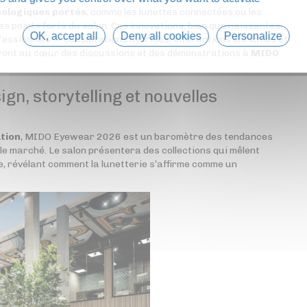
nologiques portés
, comme les lunettes connectées ou les
es points forts du salon. Ces innovations, bien que naissantes,
OK, accept all
Deny all cookies
Personalize
essionnels — consultations hybrides, interactions enrichies et
ont au cœur des discussions et des démonstrations à
MIDO
gn, storytelling et nouvelles
tion
, MIDO Eyewear 2026 est un baromètre des tendances
le marché. Le salon présentera des collections qui mêlent
e, révélant comment la lunetterie s’affirme comme un