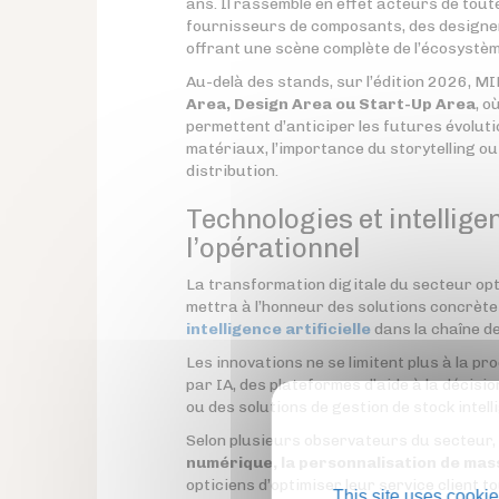
ans. Il rassemble en effet acteurs de tou
fournisseurs de composants, des design
offrant une scène complète de l’écosystèm
Au-delà des stands, sur l’édition 2026, 
Area, Design Area ou Start-Up Area
, o
permettent d’anticiper les futures évolu
matériaux, l’importance du storytelling ou
distribution.
Technologies et intelligen
l’opérationnel
La transformation digitale du secteur opt
mettra à l’honneur des solutions concrèt
intelligence artificielle
dans la chaîne de
Les innovations ne se limitent plus à la pr
par IA, des plateformes d’aide à la décis
ou des solutions de gestion de stock intell
Selon plusieurs observateurs du secteur,
numérique, la personnalisation de mas
opticiens d’optimiser leur service client t
This site uses cookie