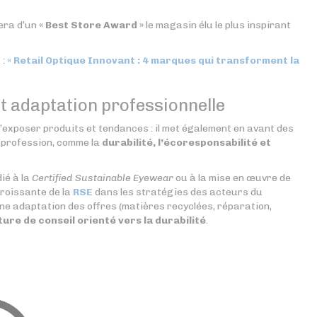
sera d’un
« Best Store Award »
le magasin élu le plus inspirant
 :
« Retail Optique Innovant : 4 marques qui transforment la
t adaptation professionnelle
xposer produits et tendances : il met également en avant des
a profession, comme la
durabilité, l’écoresponsabilité et
ié à la
Certified Sustainable Eyewear
ou à la mise en œuvre de
croissante de la
RSE
dans les stratégies des acteurs du
une adaptation des offres (matières recyclées, réparation,
ure de conseil orienté vers la durabilité
.