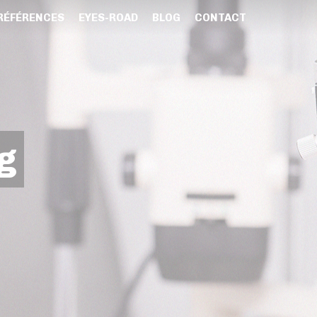
RÉFÉRENCES
EYES-ROAD
BLOG
CONTACT
g