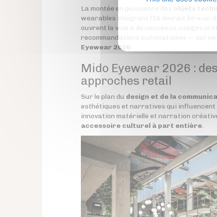
La montée en puissance des
objets tech
wearables intégrant l’IA devrait être un d
ouvrent la voie à de nouveaux usages prof
recommandations automatisées — qui ser
Eyewear 2026
.
Mido Eyewear 2026 : desi
approches retail
Sur le plan du
design et de la communica
esthétiques et narratives qui influencent 
innovation matérielle et narration créativ
accessoire culturel à part entière
.