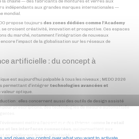
te la chaîne — des fabricants de montures et verres aux
ers indépendants aux grandes marques internationales —
e mondial.
MIDO propose toujours
des zones dédiées comme l’Academy
ù se croisent créativité, innovation et prospective. Ces espaces
tions du marché, notamment l’intégration de nouveaux
 encore l’impact de la globalisation sur les réseaux de
ce artificielle : du concept à
ique est aujourd’hui palpable à tous les niveaux ; MIDO 2026
es permettant d’intégrer
technologies avancées et
 valeur optique.
oduction : elles concernent aussi des outils de design assisté
ion pour prescriptions, des technologies de mesure automatisée
igentes.
 l’événement mettra l’accent sur des thèmes comme
le retail
se et les interfaces connectées
, qui permettent aux
out en améliorant leur productivité.
s and gives you control over what you want to activate