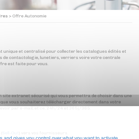
fres
>
Offre Autonomie
t unique et centralisé pour collecter les catalogues édités et
s de contactologie, lunetiers, verriers voire votre centrale
fre est faite pour vous.
n site extranet sécurisé qui vous permettra de choisir dans une
x que vous souhaiterez télécharger directement dans votre
cevoir par e-mail, et ce, 24h/24 et 365j/365.
:
.
 (
Sell-Out
) vers vos fournisseurs.
s and gives you control over what you want to activate