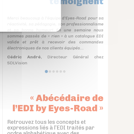
témoignent
Merci beaucoup à l'équipe d'Eyes-Road pour sa
réactivité, sa pédagogie, son professionnalisme
et sa bonne humeur! En une semaine nous
sommes passés de « rien » à un catalogue EDI
valide et prêt à recevoir des commandes
électroniques de nos clients équipés...
Cédric André
, Directeur Général chez
SDLVision
« Abécédaire de
l’EDI by Eyes-Road »
Retrouvez tous les concepts et
expressions liés à l’EDI traités par
ordre alphabétique avec des