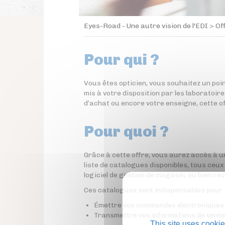
Eyes-Road - Une autre vision de l'EDI
>
Of
Pour qui ?
Vous êtes opticien, vous souhaitez un poin
mis à votre disposition par les laboratoire
d’achat ou encore votre enseigne, cette of
Pour quoi ?
Grâce à cette offre, vous aurez accès à u
liste de catalogues disponibles, tous ceu
logiciel de gestion de magasin, ou bien re
Ces catalogues sont indispensables pour 
Émettre vos commandes électroniques
Transmettre vos informations de vente
This site uses cookie