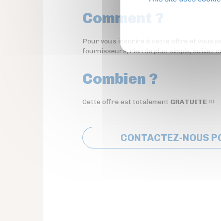
Comment ?
Pour vous inscrire à cette offre et vous
fournisseurs, rien de plus simple, suivez c
Combien ?
Cette offre est totalement
GRATUITE
!!!
CONTACTEZ-NOUS P