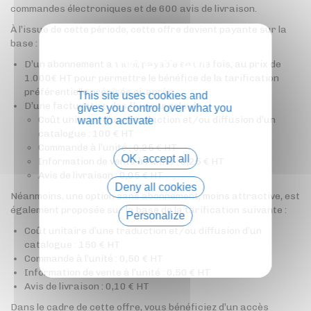
commandes électroniques et de 600 avis de livraison.
À l’issue de cette période, cette offre devient payante sur la
base :
D’un abonnement annuel, payable en une fois, au prix de
1.000€ HT pour permettre le bénéfice de la tarification
préférentielle précisée ci-après.
This site uses cookies and
D’une facturation des flux sur relevé :
gives you control over what you
Coût unitaire d’une traduction et/ou diffusion d’un
want to activate
catalogue : 100 € HT
Commande à l’unité : 0,25 € HT
OK, accept all
Information de vente à l’unité : 0,25 € HT
Avis de livraison : 0,05 € HT
Deny all cookies
Néanmoins, une option sans abonnement, moins attractive, est
également proposée sur la base de la tarification suivante :
Personalize
Coût unitaire d’une traduction et/ou diffusion d’un
Privacy policy
catalogue : 150 € HT
Commande à l’unité : 0,50 € HT
Information de vente à l’unité : 0,50 € HT
Avis de livraison : 0,10 € HT
Dans le cadre de cette offre, vous bénéficiez d’un accès