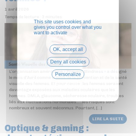
1 avril 2026
Temps de lecture :
3
minutes
This site uses cookies and
gives you control over what you
want to activate
OK, accept all
Deny all cookies
L’organisation américaine « Prevent Blindness » a désigné
Personalize
le mois d’Avril comme le mois de la prévention et de la santé
visuelle des femmes. Et pour cause : les femmes seraient
Privacy policy
davantage exposées aux maladies oculaires que les
hommes. DMLA, glaucome, sécheresse oculaire, troubles
liés aux fluctuations hormonales… : les risques sont
nombreux et souvent méconnus. Pourtant, […]
LIRE LA SUITE
Optique & gaming :