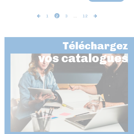
1
2
3
…
12
Téléchargez
vos catalogues