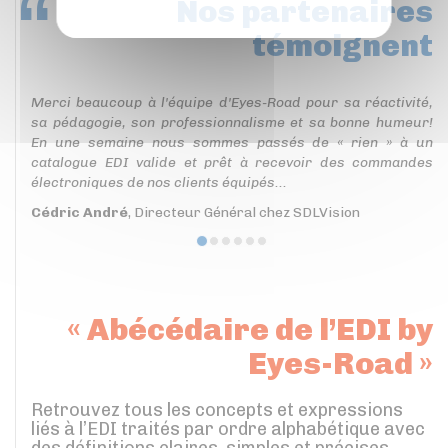
Nos partenaires
témoignent
Merci beaucoup à l'équipe d'Eyes-Road pour sa réactivité,
sa pédagogie, son professionnalisme et sa bonne humeur!
En une semaine nous sommes passés de « rien » à un
catalogue EDI valide et prêt à recevoir des commandes
électroniques de nos clients équipés...
Cédric André
, Directeur Général chez SDLVision
« Abécédaire de l’EDI by
Eyes-Road »
Retrouvez tous les concepts et expressions
liés à l’EDI traités par ordre alphabétique avec