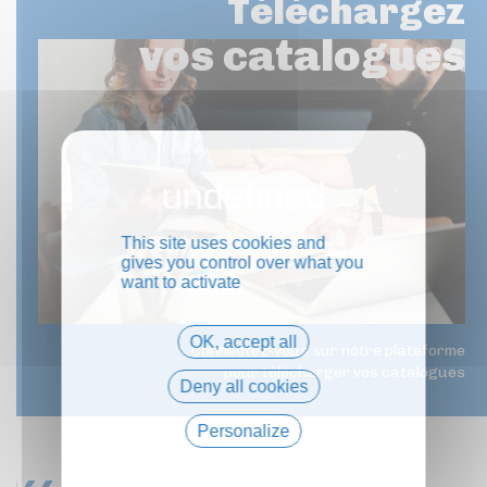
Téléchargez
vos catalogues
This site uses cookies and
gives you control over what you
want to activate
OK, accept all
Connectez-vous sur notre plateforme
pour télécharger vos catalogues
Deny all cookies
Personalize
Privacy policy