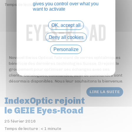
gives you control over what you
Temps de lecture :
< 1
minute
want to activate
OK, accept all
Deny all cookies
Personalize
Novacel Swiss Optical, fabricant de verres ophtalmiques
Privacy policy
bénéficie des dernières technologies Suisse. Il rejoint le
groupement pour optimiser ses échanges avec ses
clients. Catalogues, commandes, suivi de commandes sont
désormais disponibles. Nous leur souhaitons la bienvenue.
LIRE LA SUITE
IndexOptic rejoint
le GEIE Eyes-Road
25 février 2016
Temps de lecture :
< 1
minute