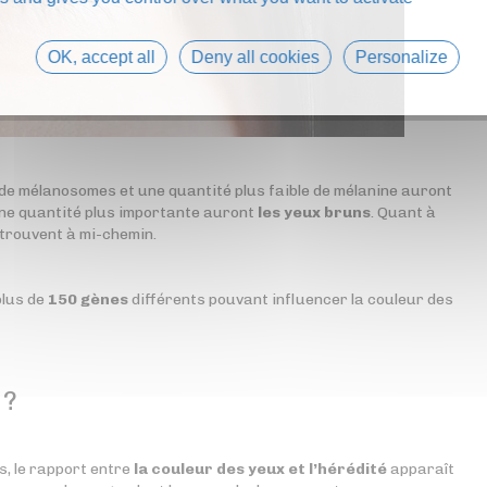
OK, accept all
Deny all cookies
Personalize
e mélanosomes et une quantité plus faible de mélanine auront
une quantité plus importante auront
les yeux bruns
. Quant à
e trouvent à mi-chemin.
plus de
150 gènes
différents pouvant influencer la couleur des
 ?
, le rapport entre
la couleur des yeux et l’hérédité
apparaît