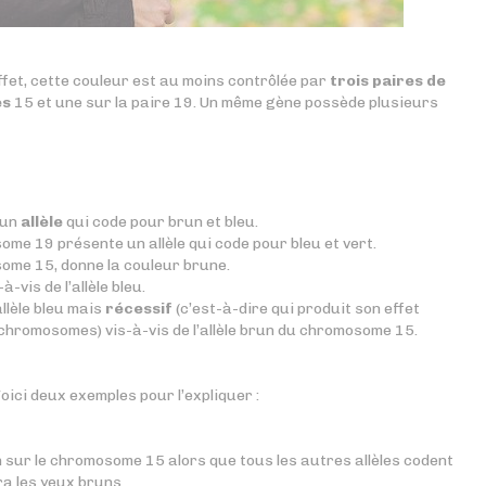
ffet, cette couleur est au moins contrôlée par
trois paires de
es
15 et une sur la paire 19. Un même gène possède plusieurs
 un
allèle
qui code pour brun et bleu.
me 19 présente un allèle qui code pour bleu et vert.
some 15, donne la couleur brune.
à-vis de l’allèle bleu.
allèle bleu mais
récessif
(c’est-à-dire qui produit son effet
 chromosomes) vis-à-vis de l’allèle brun du chromosome 15.
Voici deux exemples pour l’expliquer :
n sur le chromosome 15 alors que tous les autres allèles codent
ra les yeux bruns.