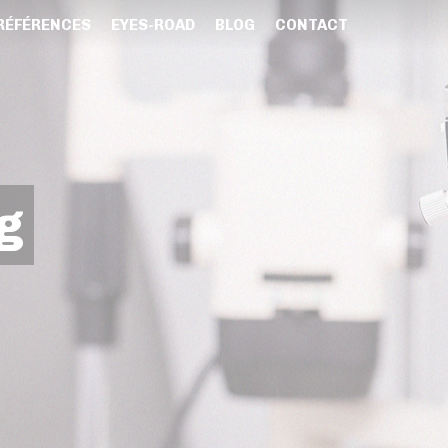
RÉFÉRENCES
EYES-ROAD
BLOG
CONTACT
g