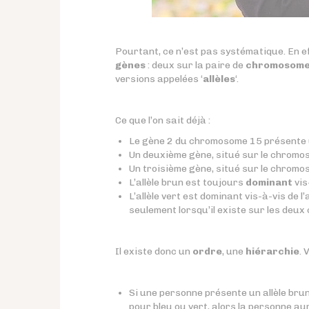
Pourtant, ce n’est pas systématique. En e
gènes
: deux sur la paire de
chromosom
versions appelées ‘
allèles
‘.
Ce que l’on sait déjà :
Le gène 2 du chromosome 15 présente
Un deuxième gène, situé sur le chromoso
Un troisième gène, situé sur le chromo
L’allèle brun est toujours
dominant
vis-
L’allèle vert est dominant vis-à-vis de l’
seulement lorsqu’il existe sur les deux
Il existe donc un
ordre
, une
hiérarchie
. 
Si une personne présente un allèle bru
pour bleu ou vert, alors la personne au