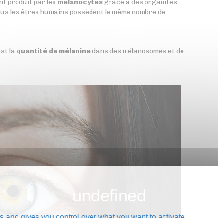
nt produit par les
mélanocytes
grâce à des organites
ous les êtres humains possèdent le même nombre de
est la
quantité de mélanine
dans des mélanosomes et de
s and gives you control over what you want to activate