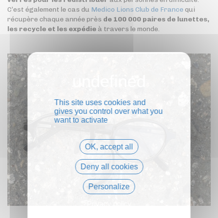
C’est également le cas du
Medico Lions Club de France
qui
récupère chaque année près
de 100 000 paires de lunettes,
les recycle et les expédie
à travers le monde.
This site uses cookies and
gives you control over what you
want to activate
OK, accept all
Deny all cookies
Personalize
Privacy policy