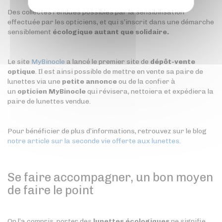
Des collectes rendues possibles par la sensibilisation
effectuée par les opticiens, et qui s’inscrit dans une démarche
sensiblement
écologique autant que solidaire.
Le site
MyBinocle
a lancé le premier site de
dépôt-vente
optique
. Il est ainsi possible de mettre en vente sa paire de
lunettes via une
petite annonce
ou de la confier à
un
opticien MyBinocle
qui révisera, nettoiera et expédiera la
paire de lunettes vendue.
Pour bénéficier de plus d’informations, retrouvez sur le blog
notre article sur la seconde vie offerte aux lunettes.
Se faire accompagner, un bon moyen
de faire le point
On l’a compris, porter des
lunettes écologiques
ne signifie