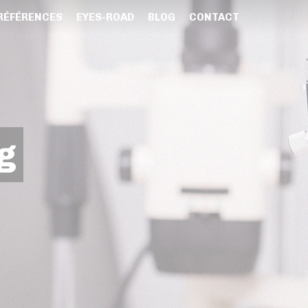
RÉFÉRENCES
EYES-ROAD
BLOG
CONTACT
g