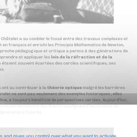
u Châtelet a su combler le fossé entre des travaux complexes et
t en français et enrichi les
Principia Mathematica
de Newton,
approche pédagogique et critique a permis à des générations de
mprendre et appliquer les
lois de la réfraction et de la
 étaient souvent écartées des cercles scientifiques, ses
es.
 ont su contribuer à la
théorie optique
malgré les barrières
hâtelet ne sont pas seulement des exemples historiques ; elles
pline, a toujours bénéficié de perspectives variées. Aujourd’hui,
es montrent encore des écarts, soulignant l’importance de
 générations futures.
s and gives you control over what you want to activate